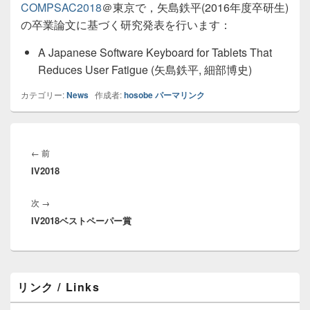
COMPSAC2018
＠東京で，矢島鉄平(2016年度卒研生)
の卒業論文に基づく研究発表を行います：
A Japanese Software Keyboard for Tablets That
Reduces User Fatigue (矢島鉄平, 細部博史)
カテゴリー:
News
作成者:
hosobe
パーマリンク
投
稿
前
←
前
ナ
IV2018
の
ビ
投
ゲ
次
次
→
稿:
ー
IV2018ベストペーパー賞
の
シ
投
ョ
稿:
ン
メ
リンク / Links
イ
ン