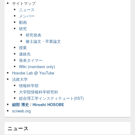
サ
サイトマップ
イ
ニュース
ド
メンバー
バ
動画
ー
研究
ウ
ィ
研究発表
ジ
修士論文・卒業論文
ェ
授業
ッ
連絡先
ト
発表タイマー
エ
Wiki (members only)
リ
ア
Hosobe Lab @ YouTube
法政大学
情報科学部
大学院情報科学研究科
総合理工学インスティテュート(IIST)
細部 博史
/
Hiroshi HOSOBE
sciweb.org
ニュース