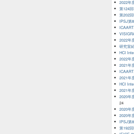
2022
第124回S
第202
IPSJ第
ICAART
VISIGR
2022
研究室
HCI Inte
2022
2021
ICAART
2021
HCI Inte
2021
2020
24
2020
2020
IPSJ第
第192