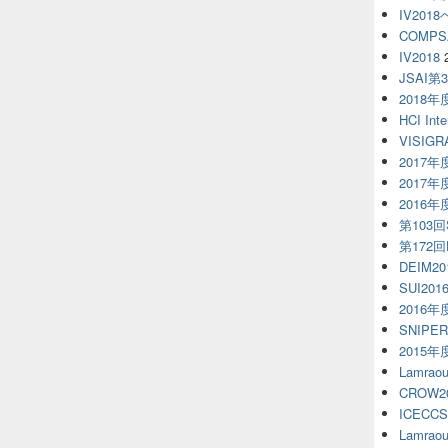
IV20
COMPS
IV2018
JSAI第
2018
HCI Inte
VISIGR
2017
2017
2016
第103回S
第172
DEIM20
SUI201
2016
SNIPE
2015
Lamra
CROW2
ICECCS
Lamra