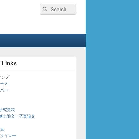
検
検
索:
索
 Links
マップ
ース
バー
研究発表
修士論文・卒業論文
先
タイマー