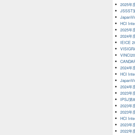
2025
JSSS
JapanVi
HCI Inte
2025
2024
IEICE 
VISIGR
VINCI20
CANDAR
2024
HCI Inte
JapanVi
2024
2023
IPSJ第
2023年
2023
HCI Inte
2023
2022