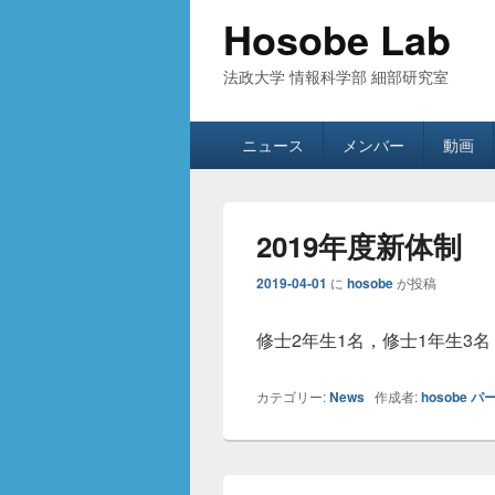
Hosobe Lab
法政大学 情報科学部 細部研究室
メ
ニュース
メンバー
動画
イ
ン
メ
ニ
2019年度新体制
ュ
ー
2019-04-01
に
hosobe
が投稿
修士2年生1名，修士1年生3
カテゴリー:
News
作成者:
hosobe
パ