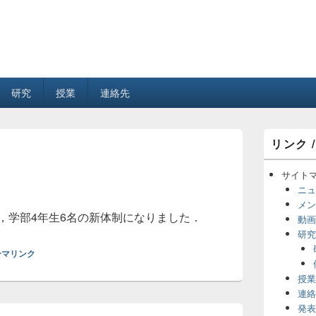
研究
授業
連絡先
メ
リンク /
イ
ン
サ
サイト
イ
ニュ
ド
メン
バ
名，学部4年生6名の新体制になりました．
動画
ー
研究
ウ
ィ
ーマリンク
ジ
ェ
授業
ッ
連絡
ト
発表
エ