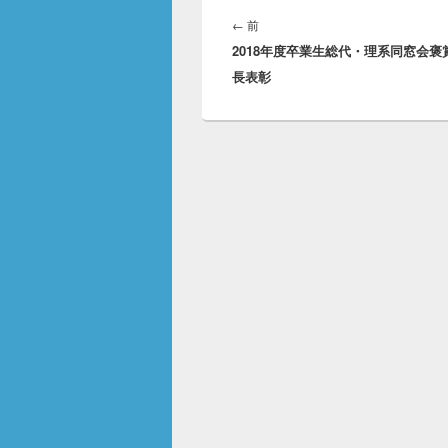
投
稿
前
←
前
ナ
2018年度卒業生総代・理系同窓会褒
の
ビ
長表彰
投
ゲ
稿:
ー
シ
ョ
ン