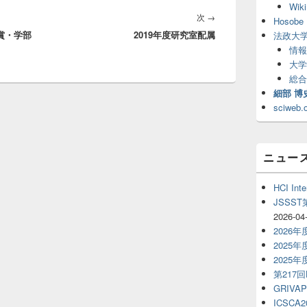
Wiki
リ
次
次
→
ア
Hosobe 
賞・学部
2019年度研究室配属
の
法政大
情報
投
大学
稿:
総合
細部 博
sciweb.
ニュー
HCI Inte
JSSS
2026-04
2026
2025
2025
第217
GRIVAP
ICSCA2