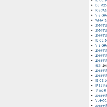
IEICE 
DEIM20
ICSCA2
VISIGR
WI-IAT2
2020
2020
2019
IEICE 
VISIGR
2019
2019
2018
表彰
20
2018
2018
IEICE 
IPSJ第
第109回S
2018
VL/HCC
2018