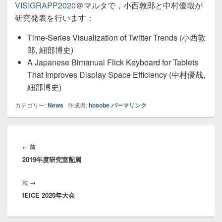
VISIGRAPP2020
＠マルタで，小西敦郎と中村優哉が
研究発表を行います：
Time-Series Visualization of Twitter Trends (小西敦
郎, 細部博史)
A Japanese Bimanual Flick Keyboard for Tablets
That Improves Display Space Efficiency (中村優哉,
細部博史)
カテゴリー:
News
作成者:
hosobe
パーマリンク
投
稿
前
←
前
ナ
2019年度研究室配属
の
ビ
投
ゲ
次
次
→
稿:
ー
IEICE 2020年大会
の
シ
投
ョ
稿: