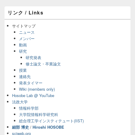
ン
メ
リンク / Links
イ
ン
サ
サイトマップ
イ
ニュース
ド
メンバー
バ
動画
ー
研究
ウ
ィ
研究発表
ジ
修士論文・卒業論文
ェ
授業
ッ
連絡先
ト
発表タイマー
エ
Wiki (members only)
リ
ア
Hosobe Lab @ YouTube
法政大学
情報科学部
大学院情報科学研究科
総合理工学インスティテュート(IIST)
細部 博史
/
Hiroshi HOSOBE
sciweb.org