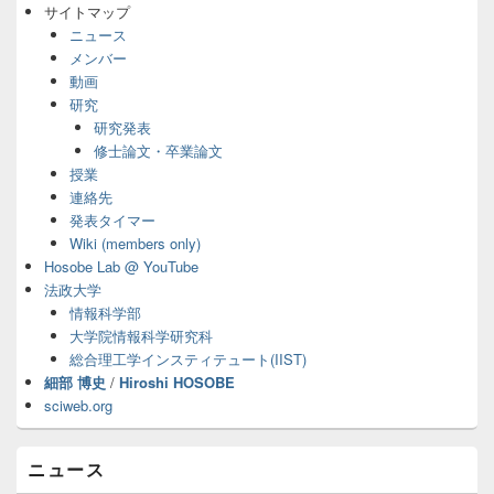
サ
サイトマップ
イ
ニュース
ド
メンバー
バ
動画
ー
研究
ウ
ィ
研究発表
ジ
修士論文・卒業論文
ェ
授業
ッ
連絡先
ト
発表タイマー
エ
Wiki (members only)
リ
ア
Hosobe Lab @ YouTube
法政大学
情報科学部
大学院情報科学研究科
総合理工学インスティテュート(IIST)
細部 博史
/
Hiroshi HOSOBE
sciweb.org
ニュース