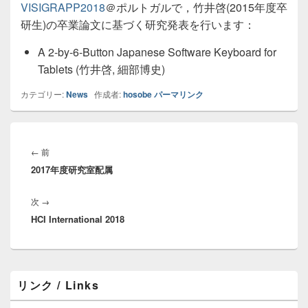
VISIGRAPP2018
＠ポルトガルで，竹井啓(2015年度卒
研生)の卒業論文に基づく研究発表を行います：
A 2-by-6-Button Japanese Software Keyboard for
Tablets (竹井啓, 細部博史)
カテゴリー:
News
作成者:
hosobe
パーマリンク
投
稿
前
←
前
ナ
2017年度研究室配属
の
ビ
投
ゲ
次
次
→
稿:
ー
HCI International 2018
の
シ
投
ョ
稿:
ン
メ
リンク / Links
イ
ン