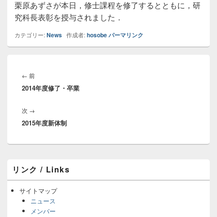
栗原あずさが本日，修士課程を修了するとともに，研
究科長表彰を授与されました．
カテゴリー:
News
作成者:
hosobe
パーマリンク
投
稿
前
←
前
ナ
2014年度修了・卒業
の
ビ
投
ゲ
次
次
→
稿:
ー
2015年度新体制
の
シ
投
ョ
稿:
ン
メ
リンク / Links
イ
ン
サ
サイトマップ
イ
ニュース
ド
メンバー
バ