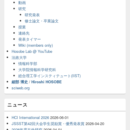
動画
ー
研究
ウ
ィ
研究発表
ジ
修士論文・卒業論文
ェ
授業
ッ
連絡先
ト
発表タイマー
エ
Wiki (members only)
リ
ア
Hosobe Lab @ YouTube
法政大学
情報科学部
大学院情報科学研究科
総合理工学インスティテュート(IIST)
細部 博史
/
Hiroshi HOSOBE
sciweb.org
ニュース
HCI International 2026
2026-06-01
JSSST第42回大会学生奨励賞・優秀発表賞
2026-04-20
2026年度在外研究
2026-04-01