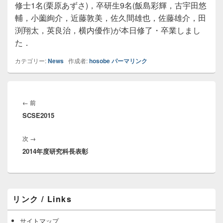
修士1名(栗原あずさ)，卒研生9名(飯島彩輝，古宇田悠
輔，小薗絢介，近藤敦美，佐久間雄也，佐藤雄介，田
渕翔太，英良治，横内優作)が本日修了・卒業しまし
た．
カテゴリー:
News
作成者:
hosobe
パーマリンク
投
稿
前
←
前
ナ
SCSE2015
の
ビ
投
ゲ
次
次
→
稿:
ー
2014年度研究科長表彰
の
シ
投
ョ
稿:
ン
メ
リンク / Links
イ
ン
サ
サイトマップ