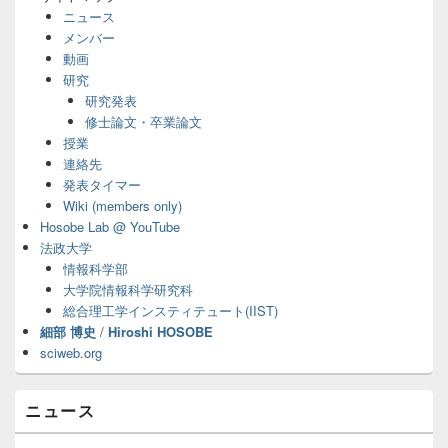
イ
ニュース
ド
メンバー
バ
動画
ー
研究
ウ
ィ
研究発表
ジ
修士論文・卒業論文
ェ
授業
ッ
連絡先
ト
発表タイマー
エ
Wiki (members only)
リ
ア
Hosobe Lab @ YouTube
法政大学
情報科学部
大学院情報科学研究科
総合理工学インスティテュート(IIST)
細部 博史
/
Hiroshi HOSOBE
sciweb.org
ニュース