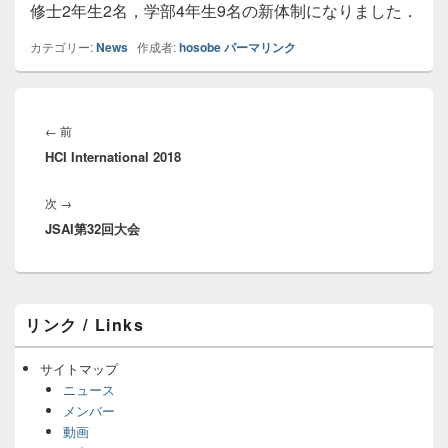
修士2年生2名，学部4年生9名の新体制になりました．
カテゴリー:
News
作成者:
hosobe
パーマリンク
投
稿
前
←
前
ナ
HCI International 2018
の
ビ
投
ゲ
次
次
→
稿:
ー
JSAI第32回大会
の
シ
投
ョ
稿:
ン
メ
リンク / Links
イ
ン
サ
サイトマップ
イ
ニュース
ド
メンバー
バ
動画
ー