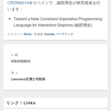
CROW2016
＠スペインで，細部博史が研究発表を行
います：
Toward a New Constraint Imperative Programming
Language for Interactive Graphics (細部博史)
カテゴリー:
News
作成者:
hosobe
パーマリンク
投
稿
前
←
前
ナ
ICECCS2015
の
ビ
投
ゲ
次
次
→
稿:
ー
Lamraoui氏博士号取得
の
シ
投
ョ
稿:
ン
メ
リンク / Links
イ
ン