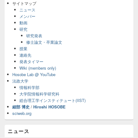
サ
サイトマップ
イ
ニュース
ド
メンバー
バ
動画
ー
研究
ウ
ィ
研究発表
ジ
修士論文・卒業論文
ェ
授業
ッ
連絡先
ト
発表タイマー
エ
Wiki (members only)
リ
ア
Hosobe Lab @ YouTube
法政大学
情報科学部
大学院情報科学研究科
総合理工学インスティテュート(IIST)
細部 博史
/
Hiroshi HOSOBE
sciweb.org
ニュース