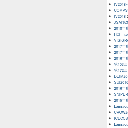
IV20
COMPS
IV2018
JSAI第
2018
HCI Inte
VISIGR
2017
2017
2016
第103回S
第172
DEIM20
SUI201
2016
SNIPE
2015
Lamra
CROW2
ICECCS
Lamra