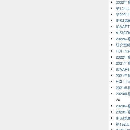
2022
第124回S
第202
IPSJ第
ICAART
VISIGR
2022
研究室
HCI Inte
2022
2021
ICAART
2021
HCI Inte
2021
2020
24
2020
2020
IPSJ第
第192