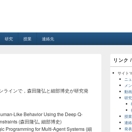
研究
授業
連絡先
メ
リンク /
イ
ン
サ
サイト
イ
ニュ
ド
メン
バ
オンラインで，森田隆弘と細部博史が研究発
動画
ー
研究
ウ
ィ
ジ
uman-Like Behavior Using the Deep Q-
ェ
授業
ッ
 Constraints (森田隆弘, 細部博史)
連絡
ト
ogic Programming for Multi-Agent Systems (細
発表
エ