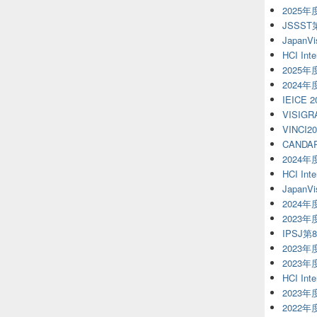
2025
JSSS
JapanVi
HCI Inte
2025
2024
IEICE 
VISIGR
VINCI20
CANDAR
2024
HCI Inte
JapanVi
2024
2023
IPSJ第
2023年
2023
HCI Inte
2023
2022