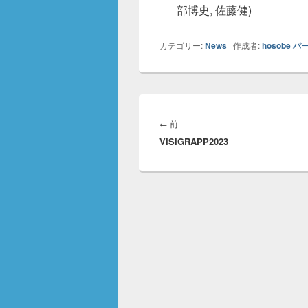
部博史, 佐藤健)
カテゴリー:
News
作成者:
hosobe
パ
投
稿
前
←
前
ナ
VISIGRAPP2023
の
ビ
投
ゲ
稿:
ー
シ
ョ
ン