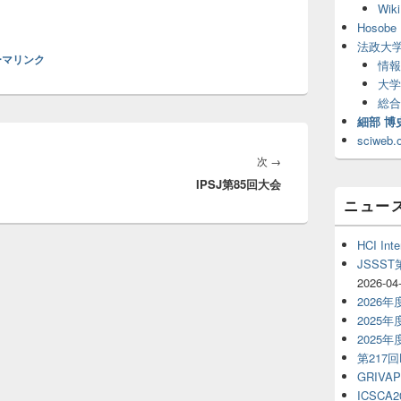
Wiki
リ
ア
Hosobe 
法政大
ーマリンク
情報
大学
総合
細部 博
sciweb.
次
次
→
IPSJ第85回大会
の
ニュー
投
稿:
HCI Inte
JSSS
2026-04
2026
2025
2025
第217
GRIVAP
ICSCA2