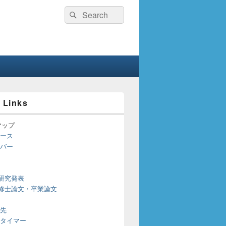
検
検
索:
索
 Links
マップ
ース
バー
研究発表
修士論文・卒業論文
先
タイマー