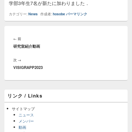
学部3年生7名が新たに加わりました．
カテゴリー:
News
作成者:
hosobe
パーマリンク
投
稿
前
←
前
ナ
研究室紹介動画
の
ビ
投
ゲ
次
次
→
稿:
ー
VISIGRAPP2023
の
シ
投
ョ
稿:
ン
メ
リンク / Links
イ
ン
サ
サイトマップ
イ
ニュース
ド
メンバー
バ
動画
ー