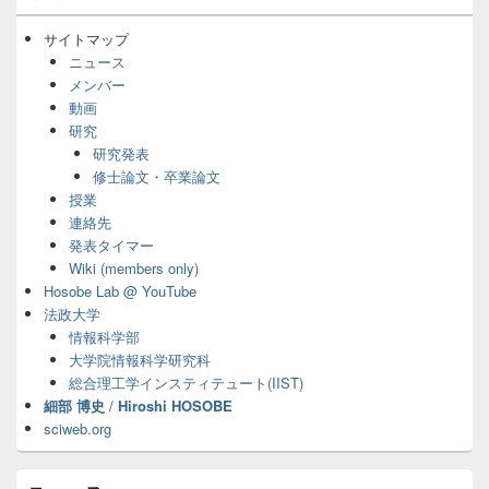
ン
サ
サイトマップ
イ
ニュース
ド
メンバー
バ
動画
ー
研究
ウ
ィ
研究発表
ジ
修士論文・卒業論文
ェ
授業
ッ
連絡先
ト
発表タイマー
エ
Wiki (members only)
リ
ア
Hosobe Lab @ YouTube
法政大学
情報科学部
大学院情報科学研究科
総合理工学インスティテュート(IIST)
細部 博史
/
Hiroshi HOSOBE
sciweb.org