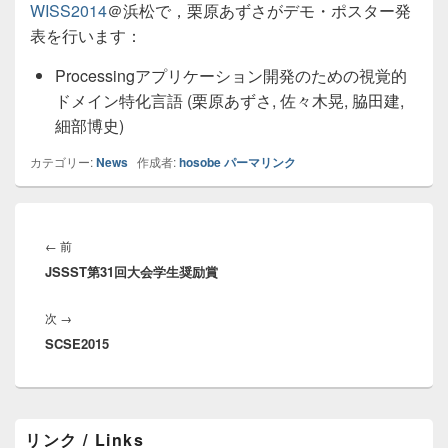
WISS2014
＠浜松で，栗原あずさがデモ・ポスター発
表を行います：
Processingアプリケーション開発のための視覚的
ドメイン特化言語 (栗原あずさ, 佐々木晃, 脇田建,
細部博史)
カテゴリー:
News
作成者:
hosobe
パーマリンク
投
稿
前
←
前
ナ
JSSST第31回大会学生奨励賞
の
ビ
投
ゲ
次
次
→
稿:
ー
SCSE2015
の
シ
投
ョ
稿:
ン
メ
リンク / Links
イ