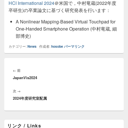
HCI International 2024
＠米国で，中村竜蔵(2022年度
卒研生)の卒業論文に基づく研究発表を行います：
A Nonlinear Mapping-Based Virtual Touchpad for
One-Handed Smartphone Operation (中村竜蔵, 細
部博史)
カテゴリー:
News
作成者:
hosobe
パーマリンク
投
稿
前
←
前
ナ
JapanVis2024
の
ビ
投
ゲ
次
次
→
稿:
ー
2024年度研究室配属
の
シ
投
ョ
稿:
ン
メ
リンク / Links
イ