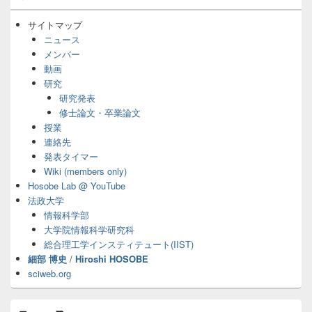
ン
サ
サイトマップ
イ
ニュース
ド
メンバー
バ
動画
ー
研究
ウ
ィ
研究発表
ジ
修士論文・卒業論文
ェ
授業
ッ
連絡先
ト
発表タイマー
エ
Wiki (members only)
リ
ア
Hosobe Lab @ YouTube
法政大学
情報科学部
大学院情報科学研究科
総合理工学インスティテュート(IIST)
細部 博史
/
Hiroshi HOSOBE
sciweb.org