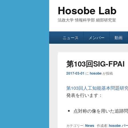
Hosobe Lab
法政大学 情報科学部 細部研究室
メ
ニュース
メンバー
動画
イ
ン
メ
ニ
第103回SIG-FPAI
ュ
ー
2017-03-01
に
hosobe
が投稿
第103回人工知能基本問題研究会(S
発表を行います：
点対称の像を用いた追跡問題
カテゴリー:
News
作成者:
hosobe
パ