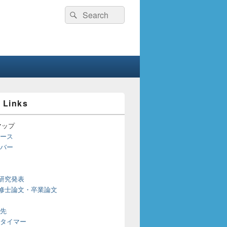
検
検
索:
索
 Links
マップ
ース
バー
研究発表
修士論文・卒業論文
先
タイマー