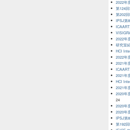
2022
第124回S
第202
IPSJ第
ICAART
VISIGR
2022
研究室
HCI Inte
2022
2021
ICAART
2021
HCI Inte
2021
2020
24
2020
2020
IPSJ第
第192