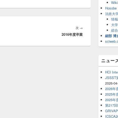
Wiki
リ
ア
Hosobe 
法政大
情報
大学
次
次
→
総合
2016年度卒業
の
細部 博
投
sciweb.
稿:
ニュー
HCI Inte
JSSS
2026-04
2026
2025
2025
第217
GRIVAP
ICSCA2