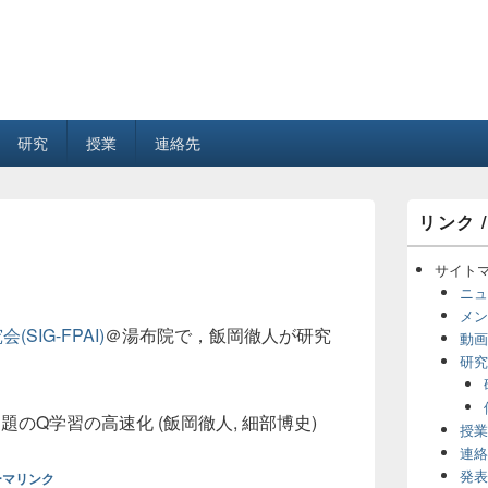
研究
授業
連絡先
メ
リンク /
イ
ン
サ
サイト
イ
ニュ
ド
メン
バ
IG-FPAI)
＠湯布院で，飯岡徹人が研究
動画
ー
研究
ウ
ィ
ジ
のQ学習の高速化 (飯岡徹人, 細部博史)
ェ
授業
ッ
連絡
ト
発表
ーマリンク
エ