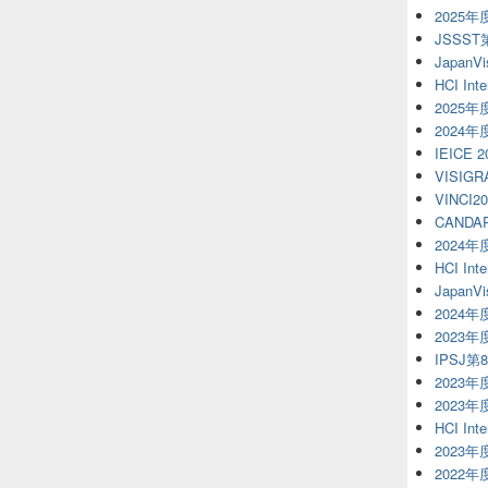
2025
JSSS
JapanVi
HCI Inte
2025
2024
IEICE 
VISIGR
VINCI20
CANDAR
2024
HCI Inte
JapanVi
2024
2023
IPSJ第
2023年
2023
HCI Inte
2023
2022