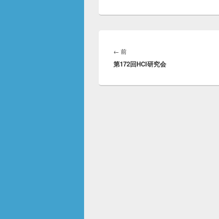
投
稿
前
←
前
ナ
第172回HCI研究会
の
ビ
投
ゲ
稿:
ー
シ
ョ
ン