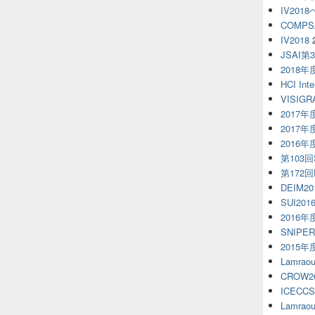
IV20
COMPS
IV2018
JSAI第
2018
HCI Inte
VISIGR
2017
2017
2016
第103回S
第172
DEIM20
SUI201
2016
SNIPE
2015
Lamra
CROW2
ICECCS
Lamra