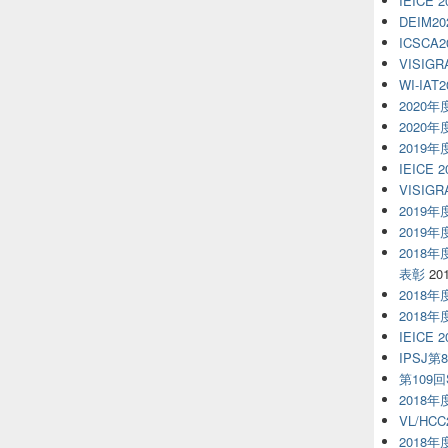
IEICE 
DEIM20
ICSCA2
VISIGR
WI-IAT2
2020
2020
2019
IEICE 
VISIGR
2019
2019
2018
表彰
20
2018
2018
IEICE 
IPSJ第
第109回S
2018
VL/HCC
2018