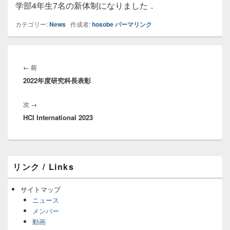
学部4年生7名の新体制になりました．
カテゴリー:
News
作成者:
hosobe
パーマリンク
投
稿
前
←
前
ナ
2022年度研究科長表彰
の
ビ
投
ゲ
次
次
→
稿:
ー
HCI International 2023
の
シ
投
ョ
稿:
ン
メ
リンク / Links
イ
ン
サ
サイトマップ
イ
ニュース
ド
メンバー
バ
動画
ー