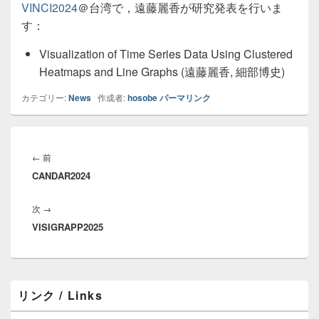
VINCI2024
＠台湾で，遠藤麗香が研究発表を行いま
す：
Visualization of Time Series Data Using Clustered
Heatmaps and Line Graphs (遠藤麗香, 細部博史)
カテゴリー:
News
作成者:
hosobe
パーマリンク
投
稿
前
←
前
ナ
CANDAR2024
の
ビ
投
ゲ
次
次
→
稿:
ー
VISIGRAPP2025
の
シ
投
ョ
稿:
ン
メ
リンク / Links
イ
ン