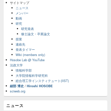
サ
サイトマップ
イ
ニュース
ド
メンバー
バ
動画
ー
研究
ウ
ィ
研究発表
ジ
修士論文・卒業論文
ェ
授業
ッ
連絡先
ト
発表タイマー
エ
Wiki (members only)
リ
ア
Hosobe Lab @ YouTube
法政大学
情報科学部
大学院情報科学研究科
総合理工学インスティテュート(IIST)
細部 博史
/
Hiroshi HOSOBE
sciweb.org
ニュース