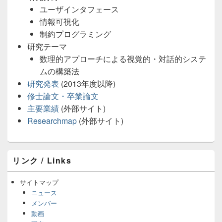
ユーザインタフェース
情報可視化
制約プログラミング
研究テーマ
数理的アプローチによる視覚的・対話的システ
ムの構築法
研究発表
(2013年度以降)
修士論文・卒業論文
主要業績
(外部サイト)
Researchmap
(外部サイト)
メ
リンク / Links
イ
ン
サ
サイトマップ
イ
ニュース
ド
メンバー
バ
動画
ー