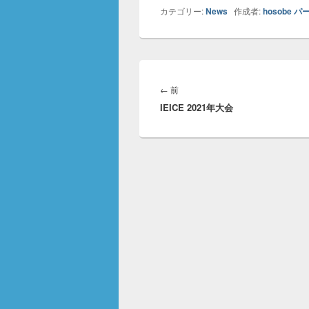
カテゴリー:
News
作成者:
hosobe
パ
投
稿
前
←
前
ナ
IEICE 2021年大会
の
ビ
投
ゲ
稿:
ー
シ
ョ
ン