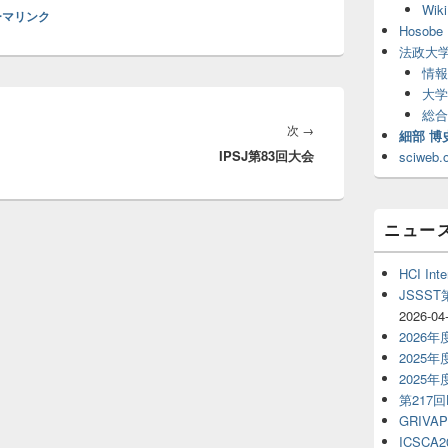
Wiki
リ
ーマリンク
ア
Hosobe 
法政大
情報
大学
総合
次
次
→
細部 博
IPSJ第83回大会
の
sciweb.
投
稿:
ニュー
HCI Inte
JSSS
2026-04
2026
2025
2025
第217
GRIVAP
ICSCA2