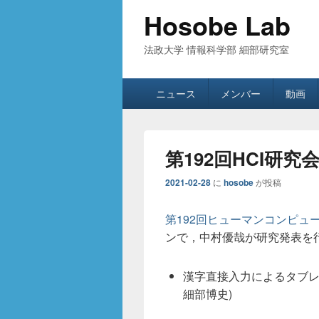
Hosobe Lab
法政大学 情報科学部 細部研究室
メ
ニュース
メンバー
動画
イ
ン
メ
ニ
第192回HCI研究
ュ
ー
2021-02-28
に
hosobe
が投稿
第192回ヒューマンコンピュー
ンで，中村優哉が研究発表を
漢字直接入力によるタブレ
細部博史)