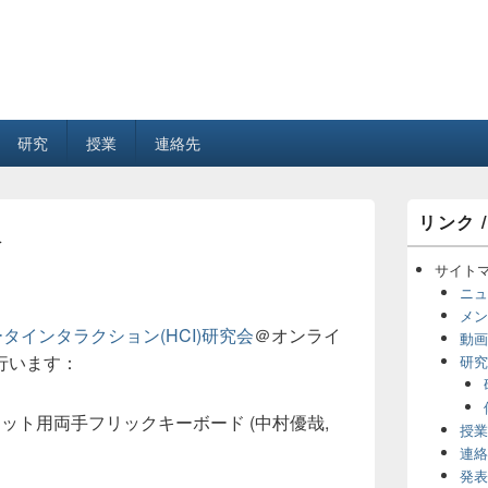
研究
授業
連絡先
メ
リンク /
イ
会
ン
サ
サイト
イ
ニュ
ド
メン
バ
タインタラクション(HCI)研究会
＠オンライ
動画
ー
行います：
研究
ウ
ィ
ジ
ット用両手フリックキーボード (中村優哉,
ェ
授業
ッ
連絡
ト
発表
エ