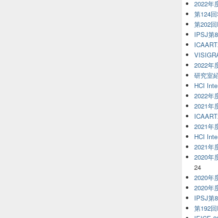
2022
第124回S
第202
IPSJ第
ICAART
VISIGR
2022
研究室
HCI Inte
2022
2021
ICAART
2021
HCI Inte
2021
2020
24
2020
2020
IPSJ第
第192