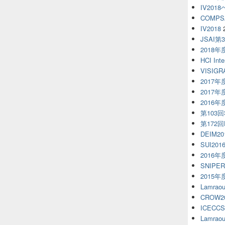
IV20
COMPS
IV2018
JSAI第
2018
HCI Inte
VISIGR
2017
2017
2016
第103回S
第172
DEIM20
SUI201
2016
SNIPE
2015
Lamra
CROW2
ICECCS
Lamra