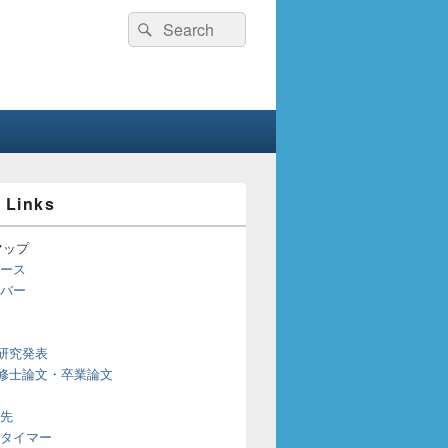
検
検
索:
索
 Links
マップ
ース
バー
研究発表
修士論文・卒業論文
先
タイマー