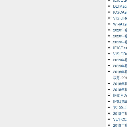
IEICE 
DEIM20
ICSCA2
VISIGR
WI-IAT2
2020
2020
2019
IEICE 
VISIGR
2019
2019
2018
表彰
20
2018
2018
IEICE 
IPSJ第
第109回S
2018
VL/HCC
2018