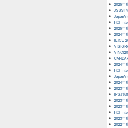
2025
JSSS
JapanVi
HCI Inte
2025
2024
IEICE 
VISIGR
VINCI20
CANDAR
2024
HCI Inte
JapanVi
2024
2023
IPSJ第
2023年
2023
HCI Inte
2023
2022