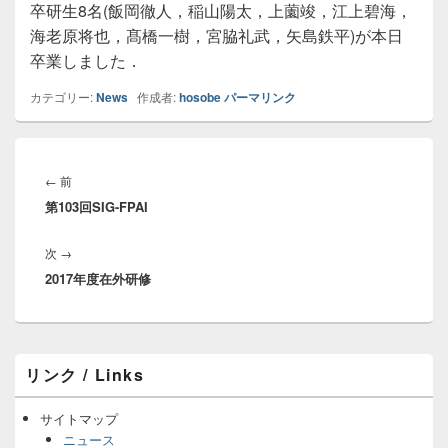
卒研生8名(飯岡徹人，稲山陽太，上薗竣，江上碧海，
海老原将也，髙橋一樹，宮脇礼武，矢島鉄平)が本日
卒業しました．
カテゴリー:
News
作成者:
hosobe
パーマリンク
投
稿
前
←
前
ナ
第103回SIG-FPAI
の
ビ
投
ゲ
次
次
→
稿:
ー
2017年度在外研修
の
シ
投
ョ
稿:
ン
メ
リンク / Links
イ
ン
サ
サイトマップ
イ
ニュース