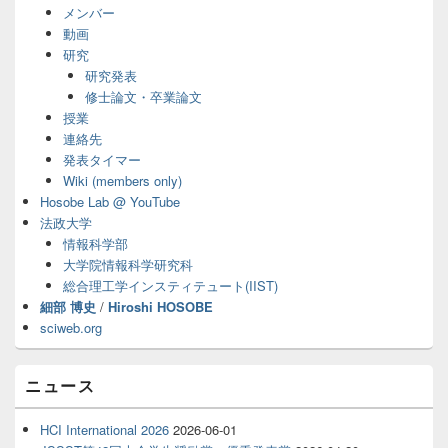
ド
メンバー
バ
動画
ー
研究
ウ
ィ
研究発表
ジ
修士論文・卒業論文
ェ
授業
ッ
連絡先
ト
発表タイマー
エ
Wiki (members only)
リ
ア
Hosobe Lab @ YouTube
法政大学
情報科学部
大学院情報科学研究科
総合理工学インスティテュート(IIST)
細部 博史
/
Hiroshi HOSOBE
sciweb.org
ニュース
HCI International 2026
2026-06-01