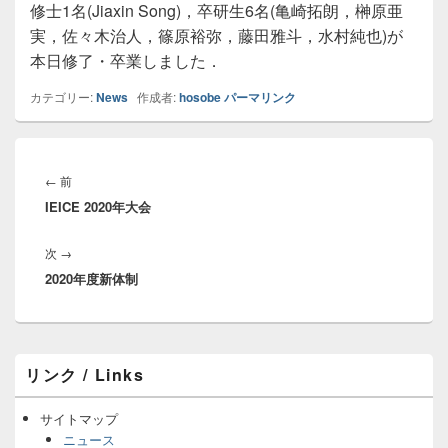
修士1名(Jiaxin Song)，卒研生6名(亀崎拓朗，榊原亜
実，佐々木治人，篠原裕弥，藤田雅斗，水村純也)が
本日修了・卒業しました．
カテゴリー:
News
作成者:
hosobe
パーマリンク
投
稿
前
←
前
ナ
IEICE 2020年大会
の
ビ
投
ゲ
次
次
→
稿:
ー
2020年度新体制
の
シ
投
ョ
稿:
ン
メ
リンク / Links
イ
ン
サ
サイトマップ
イ
ニュース