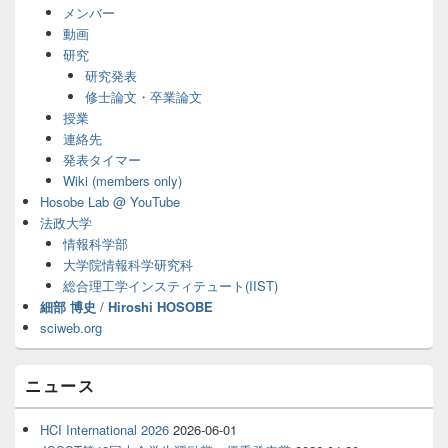
ド
メンバー
バ
動画
ー
研究
ウ
ィ
研究発表
ジ
修士論文・卒業論文
ェ
授業
ッ
連絡先
ト
発表タイマー
エ
Wiki (members only)
リ
ア
Hosobe Lab @ YouTube
法政大学
情報科学部
大学院情報科学研究科
総合理工学インスティテュート(IIST)
細部 博史
/
Hiroshi HOSOBE
sciweb.org
ニュース
HCI International 2026
2026-06-01